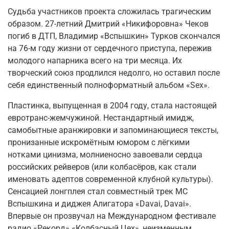
Судьба участников проекта сложилась трагическим
образом. 27-летний Дмитрий «Никифоровна» Чеков
погиб в ДТП, Владимир «Вспышкин» Турков скончался
на 76-м году жизни от сердечного приступа, пережив
молодого напарника всего на три месяца. Их
творческий союз продлился недолго, но оставил после
себя единственный полноформатный альбом «Sex».
Пластинка, выпущенная в 2004 году, стала настоящей
евротранс-жемчужиной. Нестандартный имидж,
самобытные аранжировки и запоминающиеся тексты,
пронизанные искромётным юмором с лёгкими
нотками цинизма, молниеносно завоевали сердца
российских рейверов (или колбасёров, как стали
именовать адептов современной клубной культуры).
Сенсацией лонгплея стал совместный трек MC
Вспышкина и диджея Алигатора «Davai, Davai».
Впервые он прозвучал на Международном фестивале
радио «Рекорд» «Колбасный Цех», неизменным