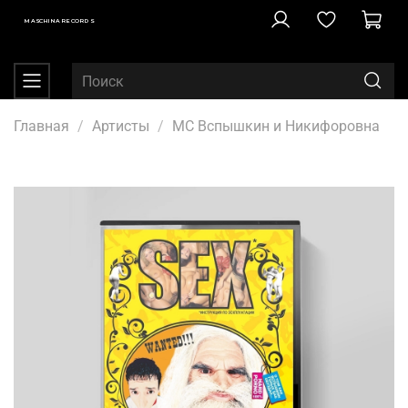
MASCHINA RECORDS
Главная
Артисты
MC Вспышкин и Никифоровна