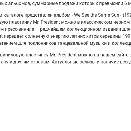
ных альбомов, суммарные продажи которых превысили 6 м
м каталоге представлен альбом
«We See the Same Sun»
(19
ую пластинку Mr. President можно в классическом чёрном 
ом пресс-виниле — редчайшем коллекционном издании для и
nt передаёт солнечную энергию летних хитов середины 1990
етением для поклонников танцевальной музыки и коллекц
виниловую пластинку Mr. President можно на нашем сайте 
тану и другим странам. Актуальные релизы и наличие всег