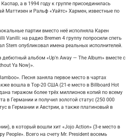
 Каспар
, а в 1994 году к группе присоединилась
й Маттизен и Ральф «Уайтс» Хармен, известные по
вокальные партии вместо неё исполняла
Карен
li Vanilli: на радио Bremen 4 группу попросили спеть
рнал Stern опубликовал имена реальных исполнителей.
л в дебютный альбом
«Up'n Away — The Album»
вместе с
ithout Ya Now)».
 Jamboo»
. Песня заняла первое место в чартах
же вошла в Top-20 США (21-е место в Billboard Hot
одана тиражом более трёх миллионов копий по всему
та в Германии и получил золотой статус (250 000
тус в Германии и Австрии, а также платиновый в
ании), в который вошли хит
«Jojo Action»
(3-е место в
py People». Всего на счету Mr. President восемь