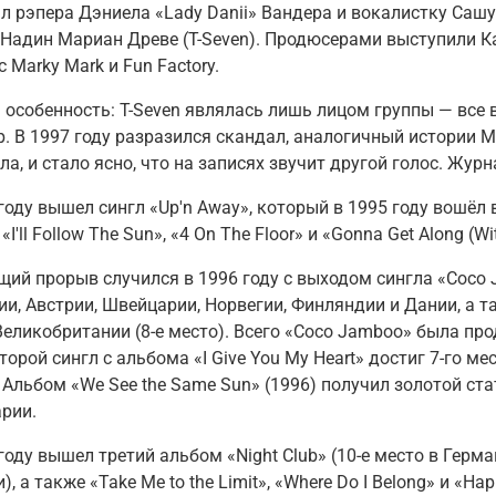
л рэпера
Дэниела «Lady Danii» Вандера
и вокалистку
Сашу
а
Надин Мариан Древе (T-Seven)
. Продюсерами выступили Ка
с Marky Mark и Fun Factory.
 особенность:
T-Seven являлась лишь лицом группы — все 
р
. В 1997 году разразился скандал, аналогичный истории Mil
ла, и стало ясно, что на записях звучит другой голос. Жу
году
вышел сингл
«Up'n Away»
, который в 1995 году вошё
«I'll Follow The Sun», «4 On The Floor» и «Gonna Get Along (W
щий прорыв случился в
1996 году
с выходом сингла
«Coco
и, Австрии, Швейцарии, Норвегии, Финляндии и Дании, а так
 Великобритании (8-е место). Всего «Coco Jamboo» была пр
Второй сингл с альбома
«I Give You My Heart»
достиг 7-го мес
. Альбом
«We See the Same Sun»
(1996) получил золотой ста
рии.
году
вышел третий альбом
«Night Club»
(10-е место в Герм
), а также «Take Me to the Limit», «Where Do I Belong» и «Hap