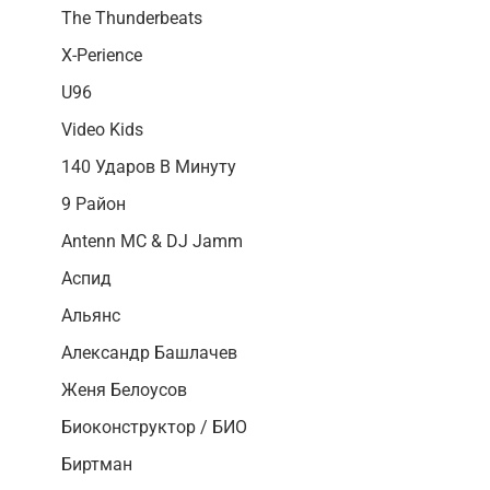
The Thunderbeats
X-Perience
U96
Video Kids
140 Ударов В Минуту
9 Район
Antenn MC & DJ Jamm
Аспид
Альянс
Александр Башлачев
Женя Белоусов
Биоконструктор / БИО
Биртман