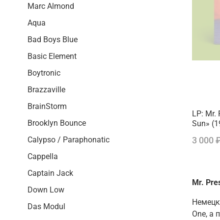
Marc Almond
Aqua
Bad Boys Blue
Basic Element
Boytronic
Brazzaville
BrainStorm
LP: Mr.
Brooklyn Bounce
Sun» (1
Calypso / Paraphonatic
3 000 
Cappella
Captain Jack
Mr. Pre
Down Low
Немецки
Das Modul
One
, а