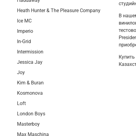
Haddaway
студий
Heath Hunter & The Pleasure Company
В наше
Ice MC
винилов
тестов
Imperio
Preside
In-Grid
приобр
Intermission
Купить 
Jessica Jay
Казахс
Joy
Kim & Buran
Kosmonova
Loft
London Boys
Masterboy
Max Maschina