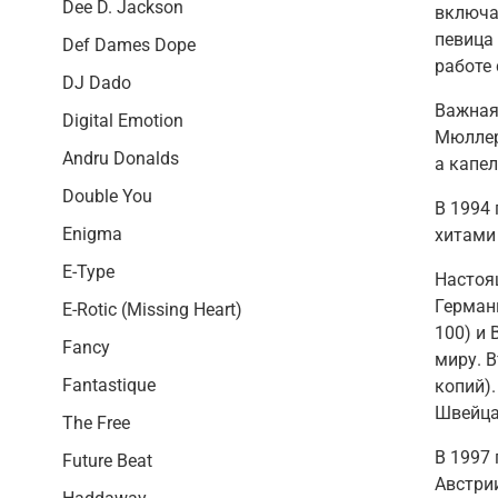
Dee D. Jackson
включа
певиц
Def Dames Dope
работе 
DJ Dado
Важная
Digital Emotion
Мюлле
Andru Donalds
а капел
Double You
В
1994 
Enigma
хитами 
E-Type
Настоя
Германи
E-Rotic (Missing Heart)
100) и
Fancy
миру. 
Fantastique
копий)
Швейца
The Free
В
1997 
Future Beat
Австрии