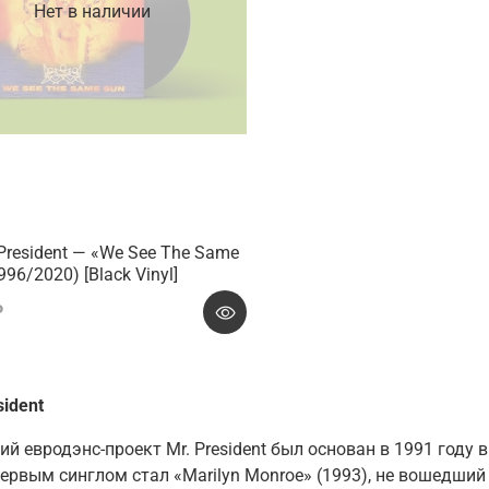
Нет в наличии
 President — «We See The Same
996/2020) [Black Vinyl]
₽
sident
й евродэнс-проект Mr. President был основан в
1991 году 
 первым синглом стал
«Marilyn Monroe»
(1993), не вошедший