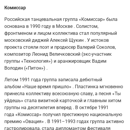
Комиссар
Российская танцевальная группа «Комиссар» была
основана в
1990 году в Москве
. Солистом,
фронтменом и лицом коллектива стал популярный
московский диджей
Алексей Щукин
. У истоков
проекта стояли поэт и продюсер
Валерий Соколов
,
композитор
Леонид Величковский
(экс-участник
группы «Технология») и аранжировщик
Вадим
Володин («Питон»)
.
Летом 1991 года
группа записала дебютный
альбом
«Наше время пришло»
. Пластинка мгновенно
принесла коллективу всесоюзную славу, а песня
«Ты
уйдешь»
стала визитной карточкой и главным хитом
группы на десятилетия вперед
. В
октябре 1991
года
«Комиссар» получил престижную национальную
премию
«Овация»
. В 1991–1993 годах группа активно
гастролировала, стала дипломантом фестиваля