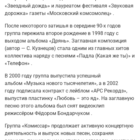
«Звездный дождь» и лауреатом фестиваля «Звуковая
дорожка» газеты «Московский комсомолец»
.
После некоторого затишья в середине 90-х годов
группа пережила второе рождение в
1998 году
с
выходом альбома
«Дрянь»
. Заглавная композиция
(автор — С. Кузнецов) стала одним из главных хитов
коллектива наряду с песнями «Падла (Какая же ты)» и
«Телефон»
.
В
2000 году
группа выпустила успешный
альбом
«Музыка нового тысячелетия»
, а
в 2002
году
подписала контракт с лейблом «АРС Рекордз»,
выпустив пластинку
«Любовь – это яд»
. На заглавную
песню этого альбома был снят видеоклип
режиссёром
Фёдором Бондарчуком
.
Группа «Комиссар» продолжает активную концертную
деятельность и выпуск новых песен, сохраняя