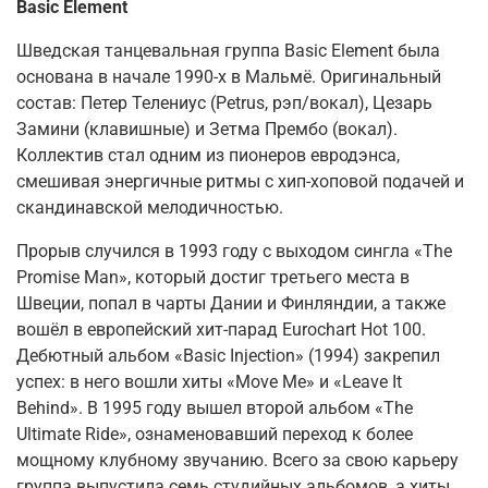
Basic Element
Шведская танцевальная группа Basic Element была
основана в начале 1990-х в Мальмё. Оригинальный
состав: Петер Телениус (Petrus, рэп/вокал), Цезарь
Замини (клавишные) и Зетма Прембо (вокал).
Коллектив стал одним из пионеров евродэнса,
смешивая энергичные ритмы с хип-хоповой подачей и
скандинавской мелодичностью.
Прорыв случился в 1993 году с выходом сингла «The
Promise Man», который достиг третьего места в
Швеции, попал в чарты Дании и Финляндии, а также
вошёл в европейский хит-парад Eurochart Hot 100.
Дебютный альбом «Basic Injection» (1994) закрепил
успех: в него вошли хиты «Move Me» и «Leave It
Behind». В 1995 году вышел второй альбом «The
Ultimate Ride», ознаменовавший переход к более
мощному клубному звучанию. Всего за свою карьеру
группа выпустила семь студийных альбомов, а хиты