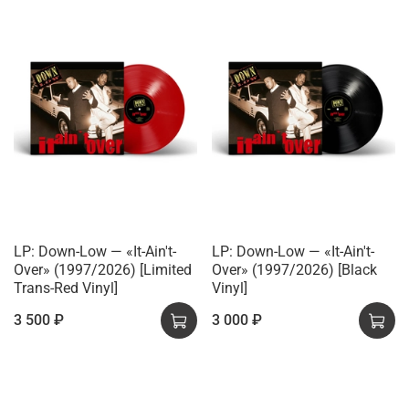
LP: Down-Low — «It-Ain't-
LP: Down-Low — «It-Ain't-
Over» (1997/2026) [Limited
Over» (1997/2026) [Black
Trans-Red Vinyl]
Vinyl]
3 500 ₽
3 000 ₽