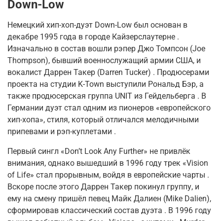
Down-Low
Немецкий хип-хоп-дуэт Down-Low был основан в
декабре 1995 года в городе Кайзерслаутерне
.
Изначально в состав вошли рэпер Джо Томпсон (Joe
Thompson), бывший военнослужащий армии США, и
вокалист Даррен Такер (Darren Tucker)
. Продюсерами
проекта на студии K-Town выступили Рональд Бэр, а
также продюсерская группа UNIT из Гейдельберга
. В
Германии дуэт стал одним из пионеров «европейского
хип-хопа», стиля, который отличался мелодичными
припевами и рэп-куплетами
.
Первый сингл «Don’t Look Any Further» не привлёк
внимания, однако вышедший в 1996 году трек «Vision
of Life» стал прорывным, войдя в европейские чарты
.
Вскоре после этого Даррен Такер покинул группу, и
ему на смену пришёл певец Майк Далиен (Mike Dalien),
сформировав классический состав дуэта
. В 1996 году