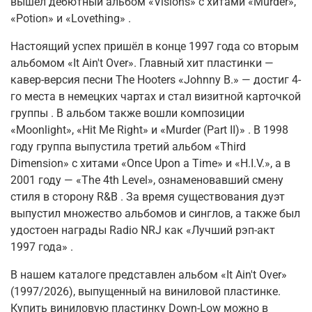
вышел дебютный альбом «Visions» с хитами «Murder»,
«Potion» и «Lovething»
.
Настоящий успех пришёл в конце 1997 года со вторым
альбомом «It Ain't Over». Главный хит пластинки —
кавер-версия песни The Hooters «Johnny B.» — достиг 4-
го места в немецких чартах и стал визитной карточкой
группы
. В альбом также вошли композиции
«Moonlight», «Hit Me Right» и «Murder (Part II)»
. В 1998
году группа выпустила третий альбом «Third
Dimension» с хитами «Once Upon a Time» и «H.I.V.», а в
2001 году — «The 4th Level», ознаменовавший смену
стиля в сторону R&B
. За время существования дуэт
выпустил множество альбомов и синглов, а также был
удостоен награды Radio NRJ как «Лучший рэп-акт
1997 года»
.
В нашем каталоге представлен альбом «It Ain't Over»
(1997/2026), выпущенный на виниловой пластинке.
Купить виниловую пластинку Down-Low можно в