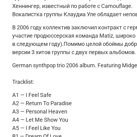
Хеннингер, известный по работе с Camouflage.
Вокалистка группы Клаудиа Уле обладает непо
В 2006 году коллектив заключил контракт с гер
участие продюссерская команда Matiz, широко 
в следующем году).Помимо целой обоймы добро
версии 3 хитов группы с двух первых альбомов.
German synthpop trio 2006 album. Featuring Midge 
Tracklist:
A1 — I Feel Safe
A2 — Return To Paradise
A3 — Personal Heaven
A4 — Let Me Show You
A5 — I Feel Like You
B1 — Dream Of Love