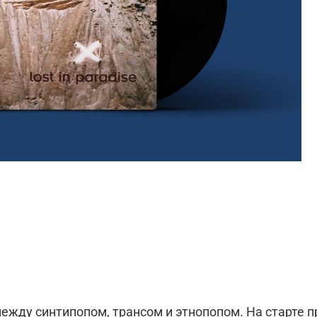
и
между синтипопом, трансом и этнопопом. На старте 