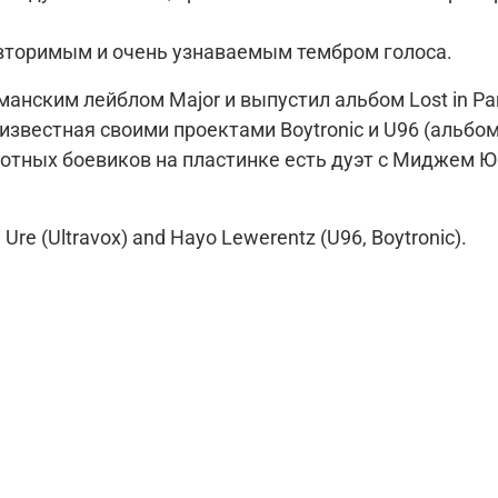
вторимым и очень узнаваемым тембром голоса.
манским лейблом Major и выпустил альбом Lost in Pa
известная своими проектами Boytronic и U96 (альб
тных боевиков на пластинке есть дуэт с Миджем Юр
Ure (Ultravox) and Hayo Lewerentz (U96, Boytronic).