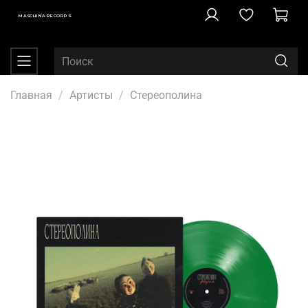
MASCHINA RECORDS
Главная
Артисты
Стереополина