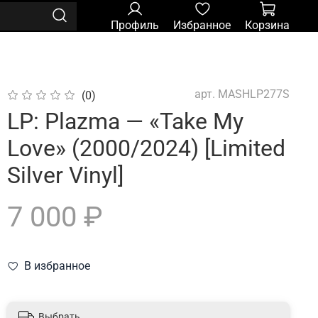
Профиль
Избранное
Корзина
арт.
MASHLP277S
(0)
LP: Plazma — «Take My
Love» (2000/2024) [Limited
Silver Vinyl]
7 000 ₽
В избранное
Выбрать