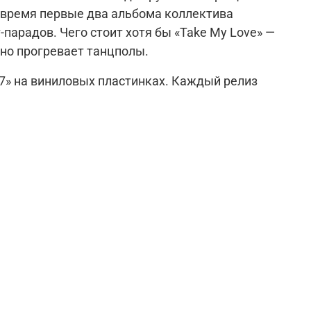
воё время первые два альбома коллектива
ы и до сих пор неустанно прогревает танцполы.