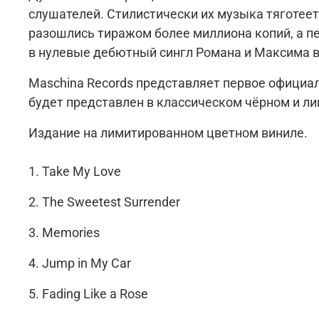
слушателей. Стилистически их музыка тяготеет к
разошлись тиражом более миллиона копий, а песни Plazma регулярно занимали верхние строчки хит-парадов. Чего сто
Maschina Records представляет первое официальное издание альбомов группы «Take My Love» и «607» на виниловых пластинках. Каждый релиз
будет представлен в классическом 
Издание на лимитированном цветном виниле.
1. Take My Love
2. The Sweetest Surrender
3. Memories
4. Jump in My Car
5. Fading Like a Rose