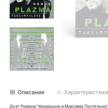
Описание
Характеристик
Дуэт Романа Черницына и Максима Постельного стал одним из первых, кто отважился пе