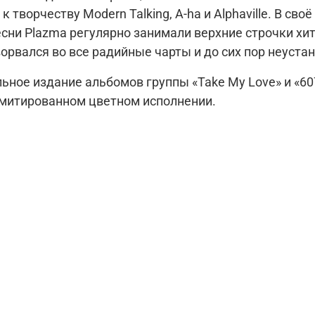
 творчеству Modern Talking, A-ha и Alphaville. В с
ит хотя бы «Take My Love» —
в нулевые дебютный сингл Романа и Максима ворвался во все радийные чарт
чёрном и лимитированном цветном исполнении.