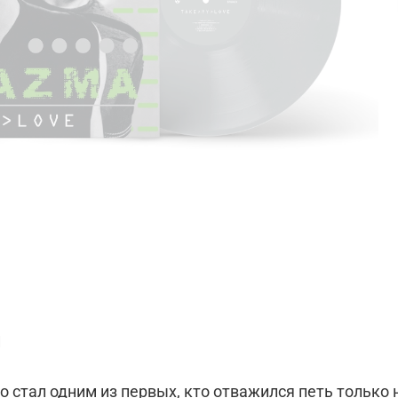
и
ть только на английском языке для русскоговорящих