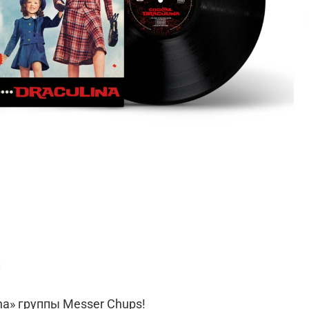
и
ina» группы Messer Chups!