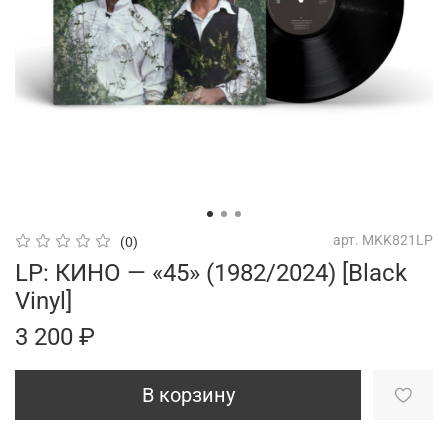
арт.
MKK821LP
(0)
LP: КИНО — «45» (1982/2024) [Black
Vinyl]
3 200 ₽
В корзину