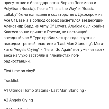
присутствие в благодарностях Бориса Зосимова и
PolyGram Russia). Песни "This Is the Way" и "Russian
Lullaby" были написаны в соавторстве с Джокером из
Ace Of Base, а в сопродюсерах засветился вездесущий
Александр Бард из Army Of Lovers. Альбом был крайне
благосклонно принят в России, но настоящий
звездный час E-Type пробил четыре года спустя, с
выходом третьей пластинки "Last Man Standing". Мега-
хиты "Angels Crying" и "Here I Go Again" вот уже четверть
века наглухо застряли в плейлистах поп-
радиостанций.
First time on vinyl!
Tracklist:
A1 Ultimos Homo Statans - Last Man Standing -
A2 Angels Crying