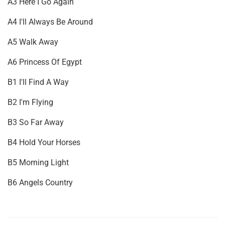
A3 Here I Go Again
A4 I'll Always Be Around
A5 Walk Away
A6 Princess Of Egypt
B1 I'll Find A Way
B2 I'm Flying
B3 So Far Away
B4 Hold Your Horses
B5 Morning Light
B6 Angels Country