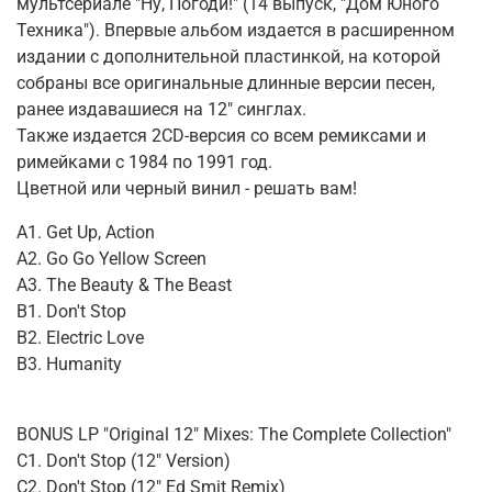
мультсериале "Ну, Погоди!" (14 выпуск, "Дом Юного
Техника"). Впервые альбом издается в расширенном
издании с дополнительной пластинкой, на которой
собраны все оригинальные длинные версии песен,
ранее издавашиеся на 12" синглах.
Также издается 2CD-версия со всем ремиксами и
римейками с 1984 по 1991 год.
Цветной или черный винил - решать вам!
A1. Get Up, Action
A2. Go Go Yellow Screen
A3. The Beauty & The Beast
B1. Don't Stop
B2. Electric Love
B3. Humanity
BONUS LP "Original 12" Mixes: The Complete Collection"
С1. Don't Stop (12" Version)
С2. Don't Stop (12" Ed Smit Remix)