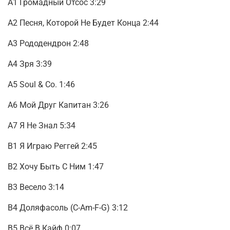
А1
Громадный Отсос 3:29
А2 Песня, Которой Не Будет Конца 2:44
А3 Рододендрон 2:48
А4 Зря 3:39
А5 Soul & Co. 1:46
А6 Мой Друг Капитан 3:26
А7 Я Не Знал 5:34
В1 Я Играю Реггей 2:45
В2 Хочу Быть С Ним 1:47
В3 Весело 3:14
В4 Доляфасоль (C-Am-F-G) 3:12
В5 Всё В Кайф 0:07