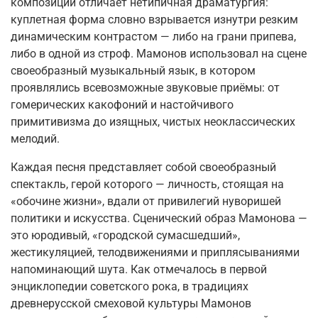
композиции отличает нетипичная драматургия:
куплетная форма словно взрывается изнутри резким
динамическим контрастом — либо на грани припева,
либо в одной из строф
. Мамонов использовал на сцене
своеобразный музыкальный язык, в котором
проявлялись всевозможные звуковые приёмы: от
гомерических какофоний и настойчивого
примитивизма до изящных, чистых неоклассических
мелодий.
Каждая песня представляет собой своеобразный
спектакль, герой которого — личность, стоящая на
«обочине жизни», вдали от привилегий нуворишей
политики и искусства. Сценический образ Мамонова —
это юродивый, «городской сумасшедший»,
жестикуляцией, телодвижениями и приплясываниями
напоминающий шута. Как отмечалось в первой
энциклопедии советского рока, в традициях
древнерусской смеховой культуры Мамонов