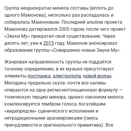
Группа неоднократно меняла составы (вплоть до
одного Мамонова), несколько раз распадалась и
собиралась Мамоновым. Последний альбом проекта
Мамонова датировался 2005 годом, после чего проект
«Звуки Му» прекратил своё существование. Через
десять лет, уже в
2015
году, Мамонов анонсировал
образование группы «Совершенно новые Звуки Му».
Жанровая направленность группы не поддаётся
точному определению, в их музыке присутствуют
элементы
постпанка
,
электропопа
,
новой волны
.
Мелодика предельно скупа: почти все напевы
опираются на одну ритмо-интонационную формулу —
тоническую терцию минора, однако лаконизм мелоса
компенсируется тембром голоса, богатейшим
«видеорядом» сценического исполнения и
нетрадиционными аранжировками (смесь
причудливости и оригинального примитива). Все