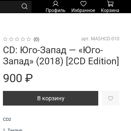
Профиль
Избранное
Корзина
арт.
MASHCD-010
(0)
CD: Юго-Запад — «Юго-
Запад» (2018) [2CD Edition]
900 ₽
В корзину
CD2
1.
Тандыр