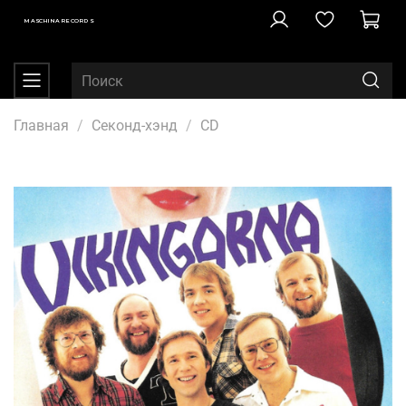
MASCHINA RECORDS
Главная
Секонд-хэнд
CD