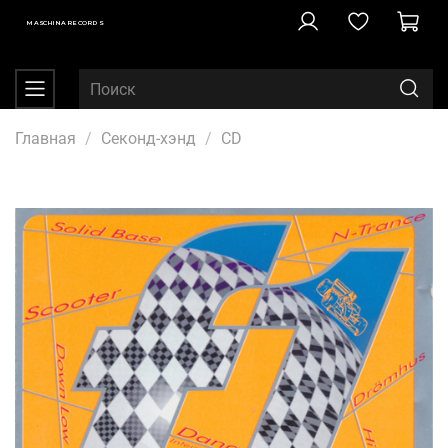
MASCHINA RECORDS
Главная
Секонд-хэнд
CD