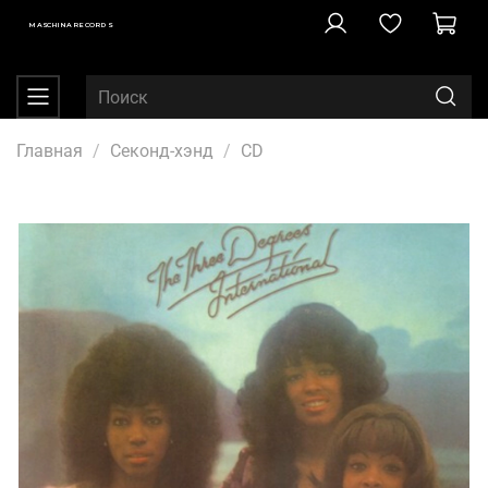
MASCHINA RECORDS
Главная
Секонд-хэнд
CD