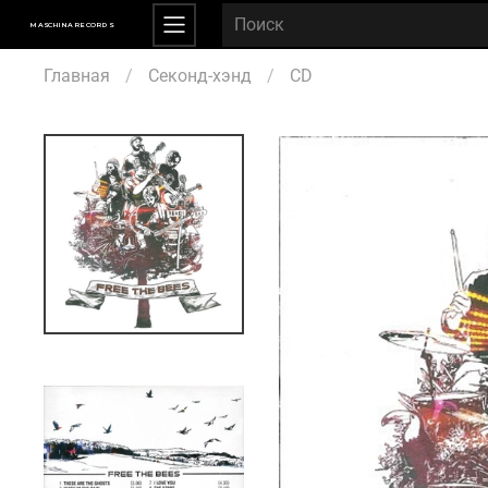
MASCHINA RECORDS
Главная
Секонд-хэнд
CD