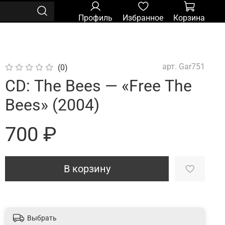
Профиль
Избранное
Корзина
арт.
Gar751
(0)
CD: The Bees — «Free The
Bees» (2004)
700 ₽
В корзину
Выбрать