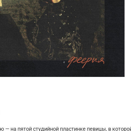
и
ю — на пятой студийной пластинке певицы, в котор