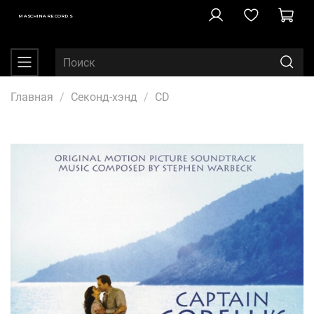
MASCHINA RECORDS
Главная
Секонд-хэнд
CD