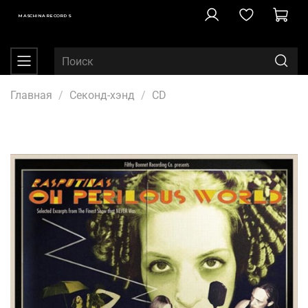
MASCHINA RECORDS
Главная
Секонд-хэнд
CD