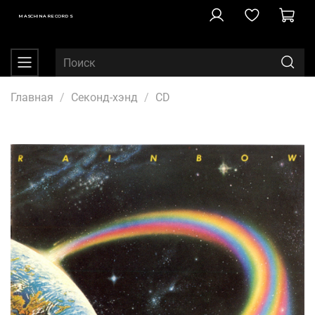
MASCHINA RECORDS
Главная
Секонд-хэнд
CD