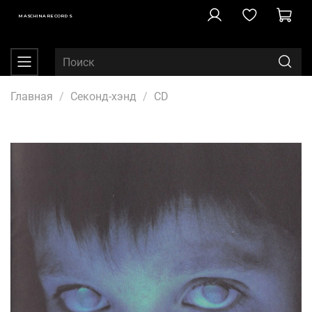
MASCHINA RECORDS
Главная
Секонд-хэнд
CD