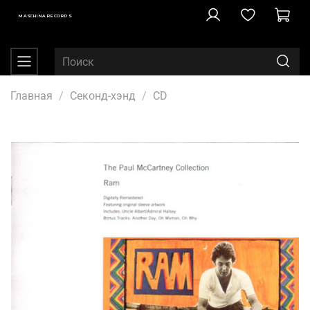
MASCHINA RECORDS
Главная
Секонд-хэнд
CD