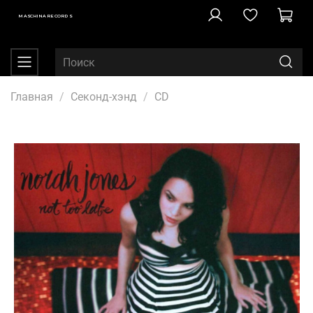
MASCHINA RECORDS
Главная
Секонд-хэнд
CD