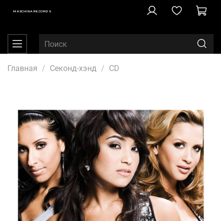
MASCHINA RECORDS
Главная
Секонд-хэнд
CD