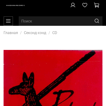
MASCHINA RECORDS
Главная
Секонд-хэнд
CD