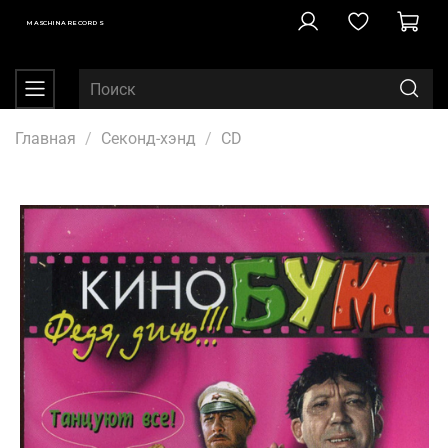
MASCHINA RECORDS
Главная
Секонд-хэнд
CD