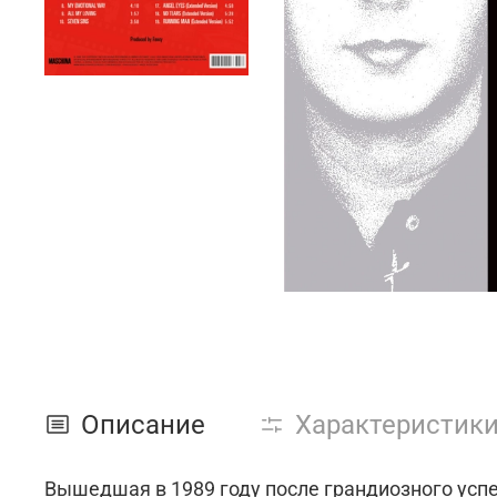
Описание
Характеристик
Вышедшая в 1989 году после грандиозного успеха «Flames Of Love», пластинка названа по одноимённой битловск