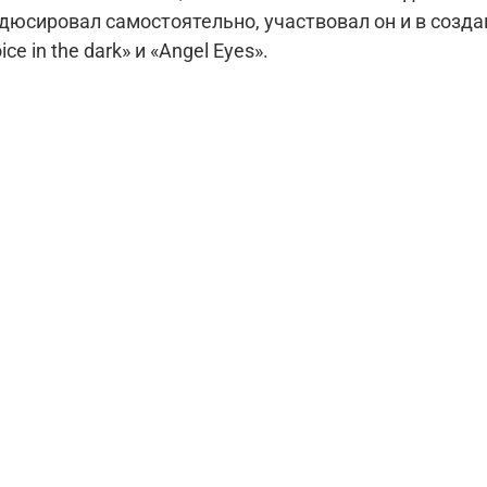
х композиций. Главные хиты
альбома — «Sail Away», «Stand Up For Love», «A voice in the dark» и «Angel Eyes».