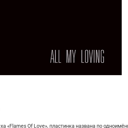
и
ой песне, кавер на которую тоже