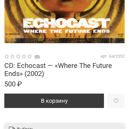
арт.
Gar2352
(0)
CD: Echocast — «Where The Future
Ends» (2002)
500 ₽
В корзину