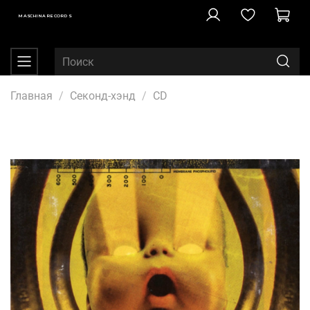
MASCHINA RECORDS
Главная
Секонд-хэнд
CD