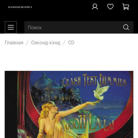
MASCHINA RECORDS
Главная
Секонд-хэнд
CD