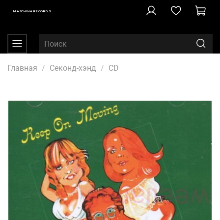
MASCHINA RECORDS
Главная
Секонд-хэнд
CD