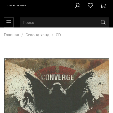
MASCHINA RECORDS
Главная
Секонд-хэнд
CD