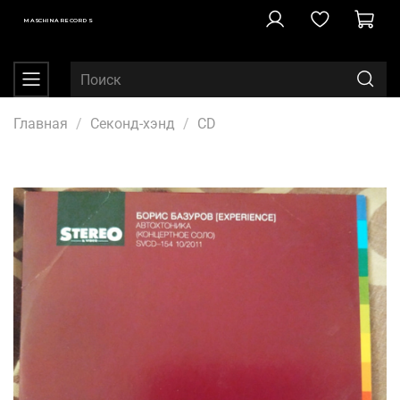
MASCHINA RECORDS
Главная
Секонд-хэнд
CD