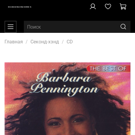
MASCHINA RECORDS
Главная
Секонд-хэнд
CD