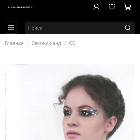
MASCHINA RECORDS
Главная
Секонд-хэнд
CD