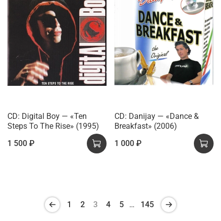
CD: Digital Boy — «Ten
CD: Danijay — «Dance &
Steps To The Rise» (1995)
Breakfast» (2006)
1 500 ₽
1 000 ₽
1
2
3
4
5
…
145