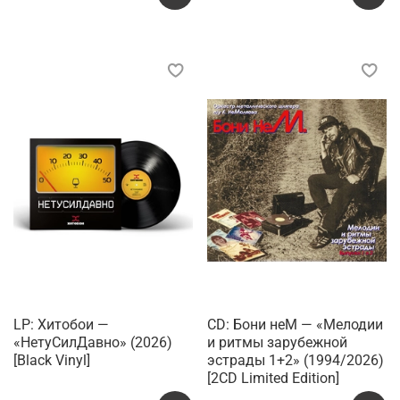
LP: Хитобои —
CD: Бони неМ — «Мелодии
«НетуСилДавно» (2026)
и ритмы зарубежной
[Black Vinyl]
эстрады 1+2» (1994/2026)
[2CD Limited Edition]